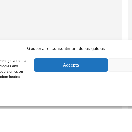
Gestionar el consentiment de les galetes
r emmagatzemar i/o
Accepta
nologies ens
adors únics en
 determinades