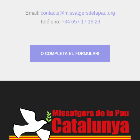
Email:
contacte@missatgersdelapau.org
Teléfono:
+34 657 17 19 29
O COMPLETA EL FORMULARI