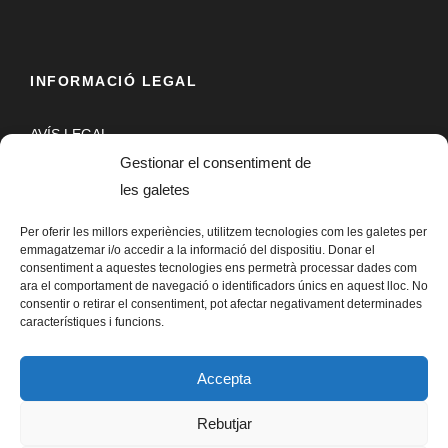
INFORMACIÓ LEGAL
AVÍS LEGAL
Gestionar el consentiment de
POLÍTICA DE PRIVACITAT
les galetes
POLÍTICA DE COOKIES
Per oferir les millors experiències, utilitzem tecnologies com les galetes per
emmagatzemar i/o accedir a la informació del dispositiu. Donar el
consentiment a aquestes tecnologies ens permetrà processar dades com
MAPA WEB
ara el comportament de navegació o identificadors únics en aquest lloc. No
consentir o retirar el consentiment, pot afectar negativament determinades
característiques i funcions.
Accepta
Rebutjar
MISSATGERS DE LA PAU CATALUNYA © 2021 |